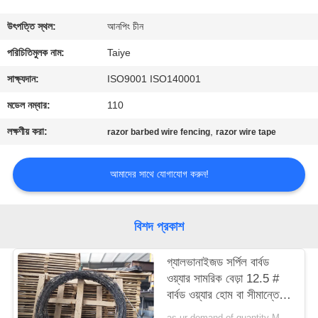
নিয়ন্ত্রণ
উৎপত্তি স্থল:
আনপিং চীন
যোগাযোগ
পরিচিতিমুলক নাম:
Taiye
করুন
সাক্ষ্যদান:
ISO9001 ISO140001
মডেল নম্বার:
110
খবর
লক্ষণীয় করা:
,
razor barbed wire fencing
razor wire tape
উদ্ধৃতির
আমাদের সাথে যোগাযোগ করুন!
জন্য
আবেদন
বিশদ প্রকাশ
সাইট
গ্যালভানাইজড সর্পিল বার্বড
ওয়্যার সামরিক বেড়া 12.5 #
ম্যাপ
বার্বড ওয়্যার হোম বা সীমান্তে
ব্যবহৃত হয়
as ur demand of quantity MOQ:15tonns