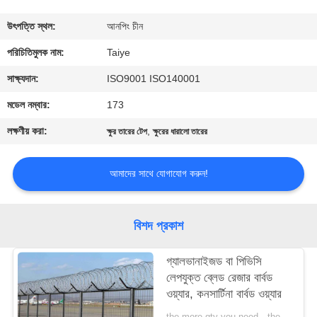
নিয়ন্ত্রণ
উৎপত্তি স্থল:
আনপিং চীন
যোগাযোগ
পরিচিতিমুলক নাম:
Taiye
করুন
সাক্ষ্যদান:
ISO9001 ISO140001
মডেল নম্বার:
173
খবর
লক্ষণীয় করা:
,
ক্ষুর তারের টেপ
ক্ষুরের ধারালো তারের
উদ্ধৃতির
আমাদের সাথে যোগাযোগ করুন!
জন্য
আবেদন
বিশদ প্রকাশ
সাইট
গ্যালভানাইজড বা পিভিসি
লেপযুক্ত ব্লেড রেজার বার্বড
ম্যাপ
ওয়্যার, কনসার্টিনা বার্বড ওয়্যার
the more qty you need，the cheaper price is MOQ:200 রোলস