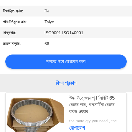
নিয়ন্ত্রণ
উৎপত্তি স্থল:
চীন
যোগাযোগ
পরিচিতিমুলক নাম:
Taiye
করুন
সাক্ষ্যদান:
ISO9001 ISO140001
মডেল নম্বার:
66
উদ্ধৃতির
জন্য
আমাদের সাথে যোগাযোগ করুন!
আবেদন
বিশদ প্রকাশ
খবর
উচ্চ উত্তেজনাপূর্ণ সিবিটি 65
রেজার তার, কনসার্টিনা রেজার
বার্বড ওয়্যার
the more qty you need，the cheaper price is MOQ:200 রোলস
যোগাযোগ