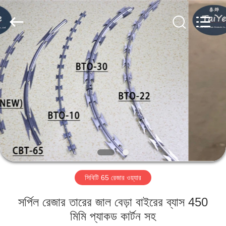
22
রেজার
তার
সরবরাহকারী.
Copyright
©
2019
-
বাড়ি
2021
barbedwirerazorwire.com.
All
Rights
Reserved.
পণ্য
আমাদের
সম্পর্কে
কারখানা
সিবিটি 65 রেজার ওয়্যার
ভ্রমণ
সর্পিল রেজার তারের জাল বেড়া বাইরের ব্যাস 450
মান
মিমি প্যাকড কার্টন সহ