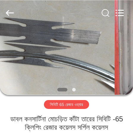
22
রেজার
তার
সরবরাহকারী.
Copyright
©
2019
-
বাড়ি
2021
barbedwirerazorwire.com.
All
Rights
Reserved.
পণ্য
আমাদের
সম্পর্কে
কারখানা
সিবিটি 65 রেজার ওয়্যার
ভ্রমণ
ডাবল কনসার্টিনা মোচড়িত কাঁটা তারের সিবিটি -65
মান
ক্লিপিং রেজার কয়েলস সর্পিল কয়েলস