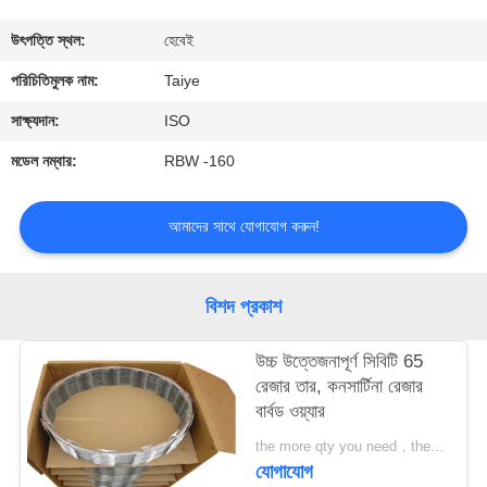
নিয়ন্ত্রণ
উৎপত্তি স্থল:
হেবেই
যোগাযোগ
পরিচিতিমুলক নাম:
Taiye
করুন
সাক্ষ্যদান:
ISO
মডেল নম্বার:
RBW -160
উদ্ধৃতির
জন্য
আমাদের সাথে যোগাযোগ করুন!
আবেদন
বিশদ প্রকাশ
খবর
উচ্চ উত্তেজনাপূর্ণ সিবিটি 65
রেজার তার, কনসার্টিনা রেজার
বার্বড ওয়্যার
the more qty you need，the cheaper price is MOQ:200 রোলস
যোগাযোগ