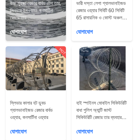
নিয়ন্ত্রণ
উচ্চ সুরক্ষা রেজার বার্বড টেপ তার,
ভারী দস্তা লেপা গ্যালভানাইজড
সিলভার ইন ব্লেড কনসার্টিনা
রেজার ওয়্যার সিবিটি 60 সিবিটি
রেজার তার
65 রাসায়নিক ও কোস্ট অঞ্চল
যোগাযোগ
ব্যবহার
যোগাযোগ
যোগাযোগ
করুন
HOT
খবর
উদ্ধৃতির
জন্য
আবেদন
স্লিভার কালার হট ডুবড
হাই স্পাইনস মোবাইল সিকিউরিটি
গ্যালভানাইজড রেজার বার্বড
বাধা পুলিশ অ্যান্টি জাস্ট
সাইট
ওয়্যার, কনসার্টিনা ওয়্যার
সিকিউরিটি রেজার তার ব্যবহার
করে
ম্যাপ
যোগাযোগ
যোগাযোগ