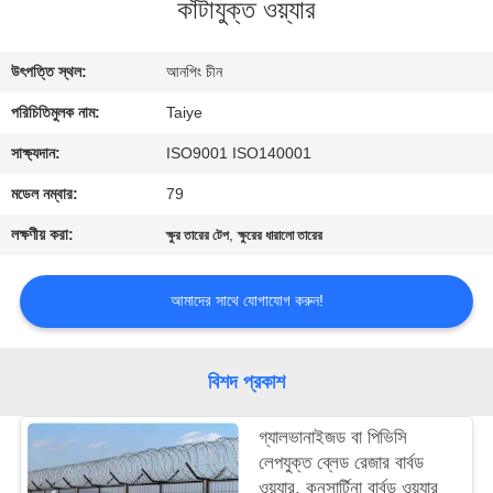
কাঁটাযুক্ত ওয়্যার
নিয়ন্ত্রণ
উৎপত্তি স্থল:
আনপিং চীন
যোগাযোগ
পরিচিতিমুলক নাম:
Taiye
করুন
সাক্ষ্যদান:
ISO9001 ISO140001
খবর
মডেল নম্বার:
79
লক্ষণীয় করা:
,
ক্ষুর তারের টেপ
ক্ষুরের ধারালো তারের
উদ্ধৃতির
জন্য
আমাদের সাথে যোগাযোগ করুন!
আবেদন
বিশদ প্রকাশ
সাইট
গ্যালভানাইজড বা পিভিসি
ম্যাপ
লেপযুক্ত ব্লেড রেজার বার্বড
ওয়্যার, কনসার্টিনা বার্বড ওয়্যার