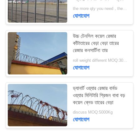
PRIVACY
the more qty you need，the cheaper price is MOQ:200 রোলস
POLICY
যোগাযোগ
উচ্চ টেনসিল কয়েল রেজার
কাঁটাতারের বেড়া বেড়া তারের
রেজার কনসার্টিনা তার
roll weight different MOQ:3000m
যোগাযোগ
ড্যানার্ট ওয়্যার রেজার বার্বড
ওয়্যার মিলিটারি প্রিজন বাধা বড়
কয়েল ব্লেড তারের বেড়া
discuss MOQ:5000Kg
যোগাযোগ