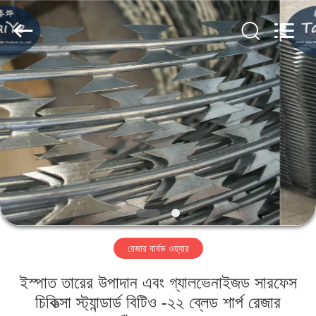
Taiye
Metal
Wire
Mesh
Products
Co.,Ltd.
All
Rights
বাড়ি
Reserved.
পণ্য
আমাদের
সম্পর্কে
কারখানা
রেজার বার্বড ওয়্যার
ভ্রমণ
ইস্পাত তারের উপাদান এবং গ্যালভেনাইজড সারফেস
মান
চিকিত্সা স্ট্যান্ডার্ড বিটিও -২২ ব্লেড শার্প রেজার