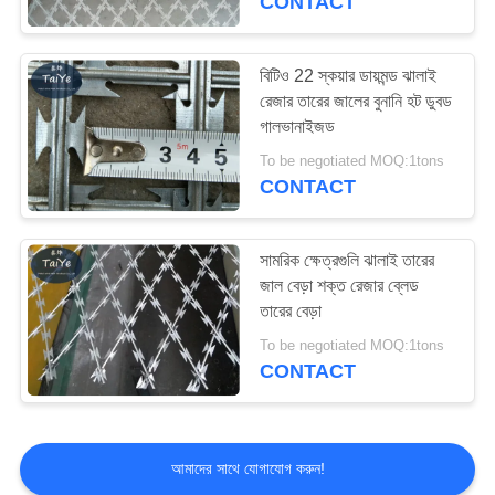
CONTACT
বিটিও 22 স্কয়ার ডায়মন্ড ঝালাই
রেজার তারের জালের বুনানি হট ডুবড
গালভানাইজড
To be negotiated MOQ:1tons
CONTACT
সামরিক ক্ষেত্রগুলি ঝালাই তারের
জাল বেড়া শক্ত রেজার ব্লেড
তারের বেড়া
To be negotiated MOQ:1tons
CONTACT
আমাদের সাথে যোগাযোগ করুন!