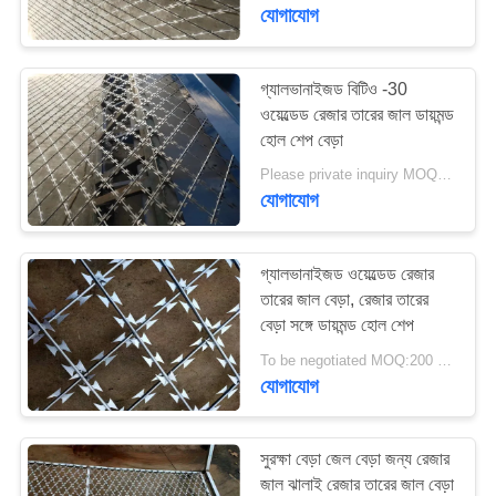
নিয়ন্ত্রণ
যোগাযোগ
যোগাযোগ
গ্যালভানাইজড বিটিও -30
17
ওয়েল্ডেড রেজার তারের জাল ডায়মন্ড
করুন
হোল শেপ বেড়া
স্টেইনলেস স্টিল রেজার তার
Please private inquiry MOQ:50-rolls
উদ্ধৃতির
যোগাযোগ
জন্য
আবেদন
গ্যালভানাইজড ওয়েল্ডেড রেজার
তারের জাল বেড়া, রেজার তারের
বেড়া সঙ্গে ডায়মন্ড হোল শেপ
111
খবর
To be negotiated MOQ:200 বর্গ মিটার
যোগাযোগ
রেজার বার্বড ওয়্যার
সুরক্ষা বেড়া জেল বেড়া জন্য রেজার
জাল ঝালাই রেজার তারের জাল বেড়া