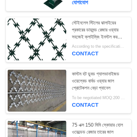
যোগাযোগ
33
স্টেইনলেস স্টিলের ঝালাইয়ের
মোবাইল সুরক্ষা বাধা
প্রকারের ডায়মন্ড রেজার ওয়্যার
সহজেই ক্লাইম্বিং ইনস্টল করতে
সক্ষম
According to the specifications MOQ:1 কিলোগ্রাম
CONTACT
কাস্টম হট ডুবড গ্যালভানাইজড
35
ওয়েল্বেড বার্বড ওয়্যার জাল
প্রোটেকশন বেড়া প্যানেল
ওয়াল সিকিউরিটি স্পাইকস
To be negotiated MOQ:200 বর্গ মিটার
CONTACT
75 এক্স 150 মিমি স্কোয়ার হোল
ওয়েল্ডেড রেজার তারের জাল