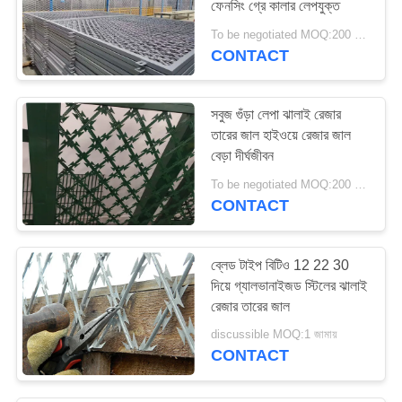
ফেনসিং গ্রে কালার লেপযুক্ত
74
To be negotiated MOQ:200 বর্গ মিটার
CONTACT
সুরক্ষা কাটা ওয়্যার
সবুজ গুঁড়া লেপা ঝালাই রেজার
তারের জাল হাইওয়ে রেজার জাল
বেড়া দীর্ঘজীবন
To be negotiated MOQ:200 বর্গ মিটার
CONTACT
24
কাঁটাতারের বেড়া পোস্ট
ব্লেড টাইপ বিটিও 12 22 30
দিয়ে গ্যালভানাইজড স্টিলের ঝালাই
রেজার তারের জাল
discussible MOQ:1 জামায়
CONTACT
40