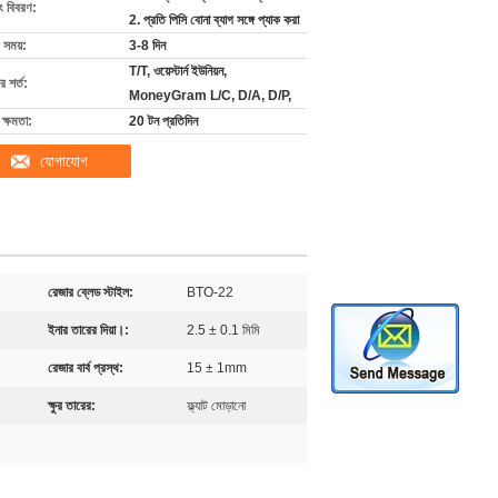
ং বিবরণ:
2. প্রতি পিসি বোনা ব্যাগ সঙ্গে প্যাক করা
 সময়:
3-8 দিন
T/T, ওয়েস্টার্ন ইউনিয়ন,
 শর্ত:
MoneyGram L/C, D/A, D/P,
ক্ষমতা:
20 টন প্রতিদিন
যোগাযোগ
রেজার ব্লেড স্টাইল:
BTO-22
ইনার তারের দিয়া।:
2.5 ± 0.1 মিমি
রেজার বার্ব প্রস্থ:
15 ± 1mm
ক্ষুর তারের:
ফ্ল্যাট মোড়ানো