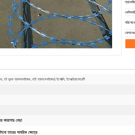
প্যাকেজি
ডেলিভারি
পরিশোধের
যোগানের 
ড, হট ডুবড গ্যালভানাইজড, হাই গ্যালভেনাইজড) ইপোক্সি, ইলেক্ট্রোফোরেটি
র কারাগার বেড়া
টানো তারের সামরিক ক্ষেত্রে