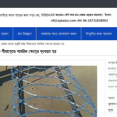
তাইয়ে ধাতব তারের জাল পণ্য কো, লিমিটেড
10 বছরেরও বেশি সময় ধরে রেজার ওয়্যারে কারখানা।
ইমেল:
rill@aptaiye.com মোব: 86-18731838063
া ভ্রমণ
মান নিয়ন্ত্রণ
আমাদের সাথে যোগাযোগ করুন
উদ্ধৃতির জন্য আবেদন
 রেজার তারের অ্যান্টি মরিচ সীমান্তের সামরিক ক্ষেত্রে ব্যবহৃত হয়
চ সীমান্তের সামরিক ক্ষেত্রে ব্যবহৃত হয়
পণ্যের ব
উৎপত্তি
পরিচিতিম
সাক্ষ্যদান
মডেল নম্
প্রদান:
ন্যূনতম 
মূল্য: