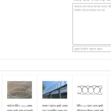
আইসো বিটিও -২২২ রেজার
সাধারণ গ্রাহক ফ্ল্যাট রেজার
বিটিও -২২ ক্রস ব্লেড ফ্ল্যাট
ওয়্যার ফ্ল্যাট র‌্যাপ কয়েলগুলি
তার / কনসার্টিনা রেজার তার
কাঁটাতারের স্ট্রিপ রেজার শার্প