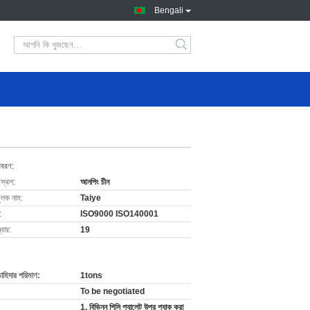
Bengali
িবরণ:
 স্থল:
আনপিং চীন
ুলক নাম:
Taiye
:
ISO9000 ISO140001
বার:
19
চাহিদার পরিমাণ:
1tons
To be negotiated
1. বিভিন্ন পিসি প্যালেট উপর প্যাক করা