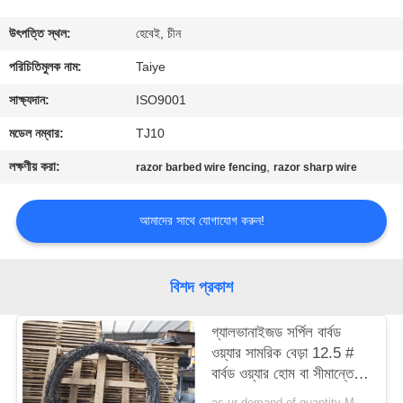
নিয়ন্ত্রণ
উৎপত্তি স্থল:
হেবেই, চীন
যোগাযোগ
পরিচিতিমুলক নাম:
Taiye
করুন
সাক্ষ্যদান:
ISO9001
মডেল নম্বার:
TJ10
খবর
লক্ষণীয় করা:
,
razor barbed wire fencing
razor sharp wire
উদ্ধৃতির
আমাদের সাথে যোগাযোগ করুন!
জন্য
আবেদন
বিশদ প্রকাশ
সাইট
গ্যালভানাইজড সর্পিল বার্বড
ওয়্যার সামরিক বেড়া 12.5 #
ম্যাপ
বার্বড ওয়্যার হোম বা সীমান্তে
ব্যবহৃত হয়
as ur demand of quantity MOQ:15tonns