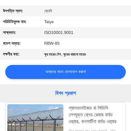
নিয়ন্ত্রণ
উৎপত্তি স্থল:
হেবেই
যোগাযোগ
পরিচিতিমুলক নাম:
Taiye
করুন
সাক্ষ্যদান:
ISO10001 9001
মডেল নম্বার:
RBW-85
খবর
লক্ষণীয় করা:
,
ক্ষুর তারের টেপ
ক্ষুরের ধারালো তারের
উদ্ধৃতির
আমাদের সাথে যোগাযোগ করুন!
জন্য
আবেদন
বিশদ প্রকাশ
সাইট
গ্যালভানাইজড বা পিভিসি
লেপযুক্ত ব্লেড রেজার বার্বড
ম্যাপ
ওয়্যার, কনসার্টিনা বার্বড ওয়্যার
the more qty you need，the cheaper price is MOQ:200 রোলস