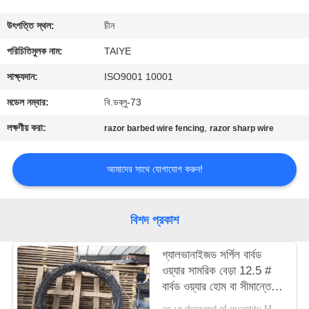
নিয়ন্ত্রণ
উৎপত্তি স্থল:
চীন
যোগাযোগ
পরিচিতিমুলক নাম:
TAIYE
করুন
সাক্ষ্যদান:
ISO9001 10001
মডেল নম্বার:
বি.ডব্লু-73
খবর
লক্ষণীয় করা:
,
razor barbed wire fencing
razor sharp wire
উদ্ধৃতির
আমাদের সাথে যোগাযোগ করুন!
জন্য
আবেদন
বিশদ প্রকাশ
সাইট
গ্যালভানাইজড সর্পিল বার্বড
ওয়্যার সামরিক বেড়া 12.5 #
ম্যাপ
বার্বড ওয়্যার হোম বা সীমান্তে
ব্যবহৃত হয়
as ur demand of quantity MOQ:15tonns