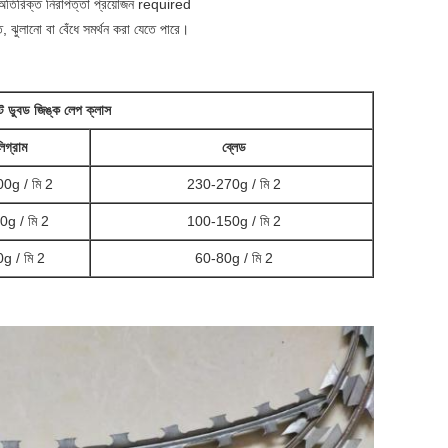
ই অতিরিক্ত নিরাপত্তা প্রয়োজন required
ক্ত, ঝুলানো বা বেঁধে সমর্থন করা যেতে পারে।
ট ডুবড জিঙ্ক লেপ ক্লাস
িগ্রাম
ব্লেড
0g / মি 2
230-270g / মি 2
g / মি 2
100-150g / মি 2
g / মি 2
60-80g / মি 2