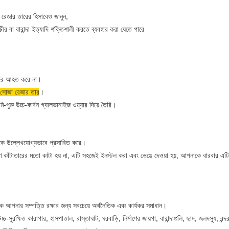
রেজার তারের হিসাবেও জানুন,
চীর বা বারান্দা ইত্যাদি শক্তিশালী করতে ব্যবহার করা যেতে পারে
রীদের আহত করে না।
সোজা রেজার তার
।
পুরু উচ্চ-কার্বন গ্যালভানাইজ ওয়্যার দিয়ে তৈরি।
নকে উল্লেখযোগ্যভাবে প্রসারিত করে।
 কাঁটাতারের মতো কাটা হয় না, এটি সহজেই ইনস্টল করা এবং ভেঙে দেওয়া হয়, আপনাকে বারবার এটি
 আপনার সম্পত্তি রক্ষার জন্য সবচেয়ে অর্থনৈতিক এবং কার্যকর সমাধান।
চ্চ-সুরক্ষিত কারাগার, হাসপাতাল, রাস্তাঘাট, ঘরবাড়ি, নির্মাণের জায়গা, বারান্দাগুলি, ছাদ, জলদস্যু, ব