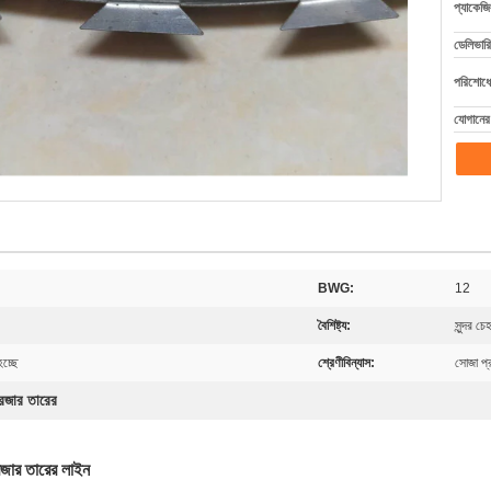
প্যাকেজি
ডেলিভারি
পরিশোধের
যোগানের 
BWG:
12
বৈশিষ্ট্য:
সুন্দর চ
হচ্ছে
শ্রেণীবিন্যাস:
সোজা প্
রেজার তারের
েজার তারের লাইন