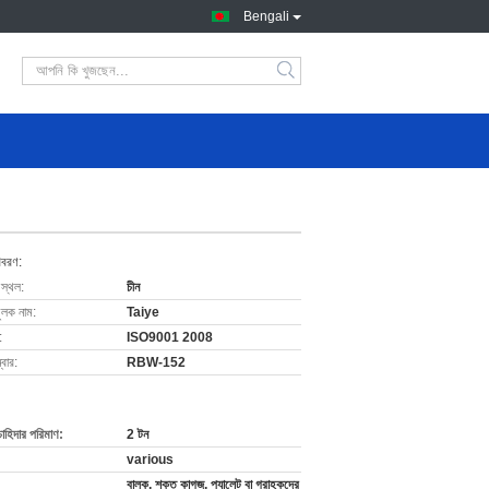
Bengali
িবরণ:
 স্থল:
চীন
ুলক নাম:
Taiye
:
ISO9001 2008
বার:
RBW-152
চাহিদার পরিমাণ:
2 টন
various
বাল্ক, শক্ত কাগজ, প্যালেট বা গ্রাহকদের