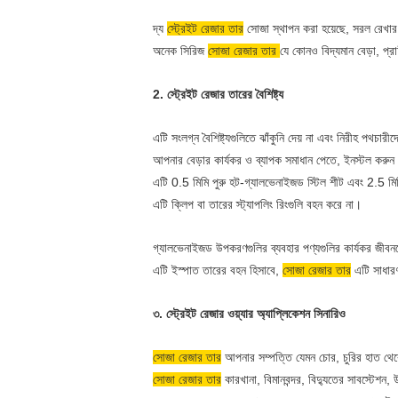
razor
wire
razor
দ্য
স্ট্রেইট রেজার তার
সোজা স্থাপন করা হয়েছে, সরল রেখার 
razor
wire
অনেক সিরিজ
সোজা রেজার তার
যে কোনও বিদ্যমান বেড়া, প্রা
wire
mesh
razor
razor
2. স্ট্রেইট রেজার তারের বৈশিষ্ট্য
wire
wire
razor
mesh
এটি সংলগ্ন বৈশিষ্ট্যগুলিতে ঝাঁকুনি দেয় না এবং নিরীহ পথচা
wire
razor
আপনার বেড়ার কার্যকর ও ব্যাপক সমাধান পেতে, ইনস্টল করুন
razor
wire
এটি 0.5 মিমি পুরু হট-গ্যালভেনাইজড স্টিল শীট এবং 2.5 মিমি-
wire
mesh
এটি ক্লিপ বা তারের স্ট্যাপলিং রিংগুলি বহন করে না।
razor
razor
wire
wire
গ্যালভেনাইজড উপকরণগুলির ব্যবহার পণ্যগুলির কার্যকর জীব
razor
mesh
এটি ইস্পাত তারের বহন হিসাবে,
সোজা রেজার তার
এটি সাধারণ
wire
razor
razor
wire
৩. স্ট্রেইট রেজার ওয়্যার অ্যাপ্লিকেশন সিনারিও
wire
mesh
razor
razor
সোজা রেজার তার
আপনার সম্পত্তি যেমন চোর, চুরির হাত থেকে
wire
wire
সোজা রেজার তার
কারখানা, বিমানবন্দর, বিদ্যুতের সাবস্টেশন, উ
razor
mesh