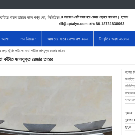
তাইয়ে ধাতব তারের জাল পণ্য কো, লিমিটেড
10 বছরেরও বেশি সময় ধরে রেজার ওয়্যারে কারখানা।
ইমেল:
rill@aptaiye.com মোব: 86-18731838063
া ভ্রমণ
মান নিয়ন্ত্রণ
আমাদের সাথে যোগাযোগ করুন
উদ্ধৃতির জন্য আবেদন
়ার জন্য স্ট্র্যাব লাইনের মতো কাঁটাত জালযুক্ত রেজার তারের
 মতো কাঁটাত জালযুক্ত রেজার তারের
পণ্যের ব
উৎপত্তি
পরিচিতিম
সাক্ষ্যদান
মডেল নম্
প্রদান:
ন্যূনতম 
মূল্য: