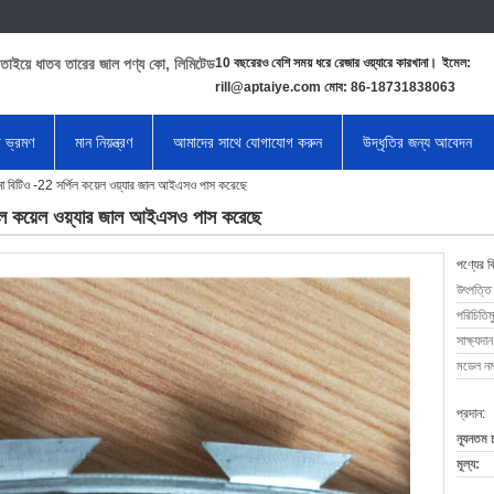
তাইয়ে ধাতব তারের জাল পণ্য কো, লিমিটেড
10 বছরেরও বেশি সময় ধরে রেজার ওয়্যারে কারখানা।
ইমেল:
rill@aptaiye.com মোব: 86-18731838063
া ভ্রমণ
মান নিয়ন্ত্রণ
আমাদের সাথে যোগাযোগ করুন
উদ্ধৃতির জন্য আবেদন
র্টিনা বিটিও -22 সর্পিল কয়েল ওয়্যার জাল আইএসও পাস করেছে
সর্পিল কয়েল ওয়্যার জাল আইএসও পাস করেছে
পণ্যের ব
উৎপত্তি
পরিচিতিম
সাক্ষ্যদান
মডেল নম্
প্রদান:
ন্যূনতম 
মূল্য: