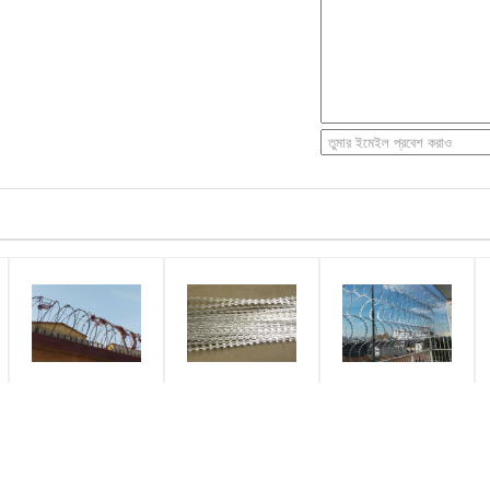
ড্যানার্ট ওয়্যার রেজার বার্বড
স্ট্রেট রেজার গ্যালভানাইজড
একক কনসার্টিনা রেজার
ওয়্যার মিলিটারি প্রিজন বাধা বড়
বার্বড ওয়্যার জাল ভয়ঙ্কর এবং
কাঁটাতারের ওয়্যার সিকিউরিটি
কয়েল ব্লেড তারের বেড়া
3 বা 4 স্ট্র্যান্ডের বেড়া বন্ধ করা
ফেন্সিং সিবিটি - 65 বিটিও -
22 এর জন্য ব্যবহার করুন
ওজন:
পাদান:
নাম:
বা
10kg / কুণ্ডলী
জাল ধাতব পত্রক
সুরক্ষা বেড়া দেওয়ার জন্য ব্যবহৃত
2