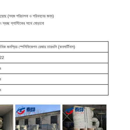
px;width:1px;height:1px;font:=""
হয়েছে (সহজ পরিচালনা ও পরিবহনের জন্য)
স্বচ্ছ প্লাস্টিকের সাথে মোড়ানো
বাধিক জনপ্রিয় স্পেসিফিকেশন রেজার তারগুলি (কনসার্টিনাস)
22
m
m
m