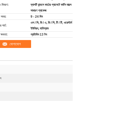
ং বিবরণ:
ব্যাগটি বান্ডলে কাঠের প্যালেটে কার্টন বাক্সে
সাধারণ প্যাকেজ
 সময়:
9 - 24 দিন
এল / সি, ডি / এ, ডি / পি, টি / টি, ওয়েস্টার্ন
 শর্ত:
ইউনিয়ন, মানিগ্রাম
ক্ষমতা:
প্রতিদিন 13 টন
যোগাযোগ
স