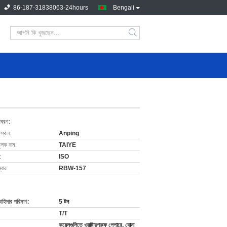
86-187-31838063-24hours
Bengali
িবরণ:
 স্থল:
Anping
ুলক নাম:
TAIYE
:
ISO
বার:
RBW-157
চাহিদার পরিমাণ:
5 টন
T/T
কয়েলগুলিতে ওয়াটারপ্রুফ পেপারে, বোনা