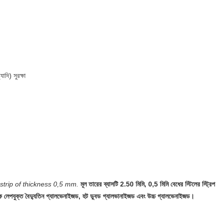
যাদি) সুরক্ষা
px;width:1px;height:1px;font:=""
px;width:1px;height:1px;font:=""
px;width:1px;height:1px;font:=""
strip of thickness 0,5 mm.
মূল তারের ব্যাসটি 2.50 মিমি, 0,5 মিমি বেধের স্টিলের স্ট্রি
ক লেপযুক্ত বৈদ্যুতিন গ্যালভেনাইজড, হট ডুবড গ্যালভানাইজড এবং উচ্চ গ্যালভেনাইজড।