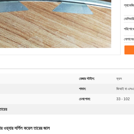
প্যাকেজি
ডেলিভারি
পরিশোধের
যোগানের 
রেজার স্টাইল:
ক্রস
পাদান:
জিআই বা এসএ
চেনাশোনা:
33 - 102
 তারের
ার ওয়্যার সর্পিল কয়েল তারের জাল