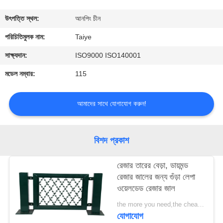
নিয়ন্ত্রণ
উৎপত্তি স্থল:
আনপিং চীন
যোগাযোগ
পরিচিতিমুলক নাম:
Taiye
করুন
সাক্ষ্যদান:
ISO9000 ISO140001
মডেল নম্বার:
115
উদ্ধৃতির
জন্য
আমাদের সাথে যোগাযোগ করুন!
আবেদন
বিশদ প্রকাশ
খবর
রেজার তারের বেড়া, ডায়মন্ড
রেজার জালের জন্য গুঁড়া লেপা
ওয়েলডেড রেজার জাল
the more you need,the cheaper you get MOQ:200 বর্গমিটার
যোগাযোগ