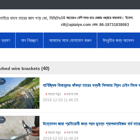
তাইয়ে ধাতব তারের জাল পণ্য কো, লিমিটেড
10 বছরেরও বেশি সময় ধরে রেজার ওয়্যারে কারখানা।
ইমেল:
rill@aptaiye.com মোব: 86-18731838063
া ভ্রমণ
মান নিয়ন্ত্রণ
আমাদের সাথে যোগাযোগ করুন
উদ্ধৃতির জন্য আবেদন
(40)
rbed wire brackets
বাণিজ্যিক বিমানবন্দর কাঁকড়া তারের বন্ধনী সিলভার গ্রিন চেইন লিংক ক
আরো পড়ুন
ভালো দাম
2019-12-03 11:46:25
উত্তোলন জারা প্রতিরোধী জন্য গরম ডুবন্ত গ্যালভানাইজড বার্ব তারে
আরো পড়ুন
ভালো দাম
2019-12-03 11:46:24