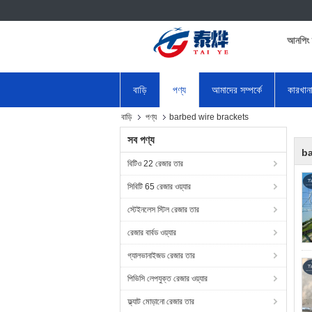
আনপিং 
বাড়ি
পণ্য
আমাদের সম্পর্কে
কারখান
বাড়ি
পণ্য
barbed wire brackets
সব পণ্য
ba
বিটিও 22 রেজার তার
সিবিটি 65 রেজার ওয়্যার
স্টেইনলেস স্টিল রেজার তার
রেজার বার্বড ওয়্যার
গ্যালভানাইজড রেজার তার
পিভিসি লেপযুক্ত রেজার ওয়্যার
ফ্ল্যাট মোড়ানো রেজার তার