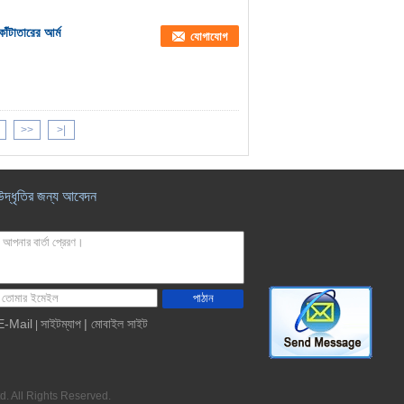
কাঁটাতারের আর্ম
যোগাযোগ
>>
>|
উদ্ধৃতির জন্য আবেদন
পাঠান
E-Mail
সাইটম্যাপ
| মোবাইল সাইট
|
td. All Rights Reserved.