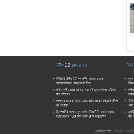
বিটিও 22 রেজার তার
সিবি
মিলিটারি বিটিও 22 কনসার্টিনা রেজার ওয়্যার
ক্রস
গ্যালভানাইজড স্টেইনলেস স্টিল
চিকিত্স
শক্তিশালী রেজার তারের বেড়া হট ডুবড গ্যালভানাইজড
সর্পি
উচ্চ গতিবেগ
প্যাক
পেশাদার উদ্যান রেজার ব্লেড বার্বড ওয়্যার রপ্তানি দক্ষিণ-
ফিলিপ
পূর্ব এশিয়ায়
ওজন 
ক্লিপগুলির সাথে দস্তা লেপ বিটিও 22 রেজার ওয়্যার
অ্যান
কয়েল ব্যাস 450 মিমি দৈর্ঘ্য 8 মি কনসেটিনা
মিমি 
গোপনীয়তা নীতি
| চীন ভাল গুণ 