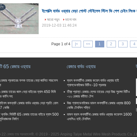
ইপোক্সি বার্বড ওয়্যার বেড়া পোস্ট স্টেইলেস স্টিল ভি শেপ চেইন লিংক 
আরো পড়ুন
ভালো দাম
2019-12-03 11:46:24
Page 1 of 4
|<
<<
1
2
3
4
টি 65 রেজার ওয়্যার
রেজার বার্বড ওয়্যার
 রেজার প্রকারের ফলক তারের বেড়া জালিত সারফেস
ক্রস কনসার্টিনা রেজার কয়েল বার্বড ওয়্যার হাই
া
গ্যালভেনাইজড বিটিও -10 প্রকার
ল রেজার তারের জাল বেড়া বাইরের ব্যাস 450 মিমি
তীক্ষ্ণ প্রান্ত রেজার ব্লেড তারের বেড়া উচ্চ সুরক্ষা বিটিও
ড কার্টন সহ
-২২ রেজার কাঁটাত টেপ
াইনস কমব্যাট রেজার বার্বড ওয়্যার বেড়া প্রতি রোল
উচ্চ গ্যালভেনাইজড ডাবল কনসার্টিনা রেজার ওয়্যার 800
7 কেজি
কেজি টেনসিল শক্তি
্টি ব্লকিং সিবিটি 65 রেজার তারের বাইরে ব্যাস 500
ডাবল ক্রস কনসার্টিনা রেজার বার্বড ওয়্যার কয়েলস 1600
সুবিধাজনক নির্মাণ
এমপিএ হাই টেনসিল
বিটিও 22 রেজার তার সরবরাহকারী. © 2019 - 2025 Anping Taiye Metal Wire Mesh Products Co.,L